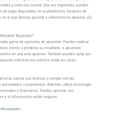
onales y crea una cuenta. Una vez registrado, puedes
os de pago disponibles en la plataforma. Después de
o en el que deseas apostar y selecciona tu apuesta. ¡Es
n Wanabet Apuestas?
plia gama de opciones de apuestas. Puedes realizar
nico evento y predices su resultado, o apuestas
entos en una sola apuesta. También puedes optar por
apuestas mientras los eventos están en curso.
taforma cuenta con licencia y cumple con las
as autoridades competentes. Además, utiliza tecnología
personales y financieros. Puedes apostar con
es y tu información están seguras.
nthusiasten»