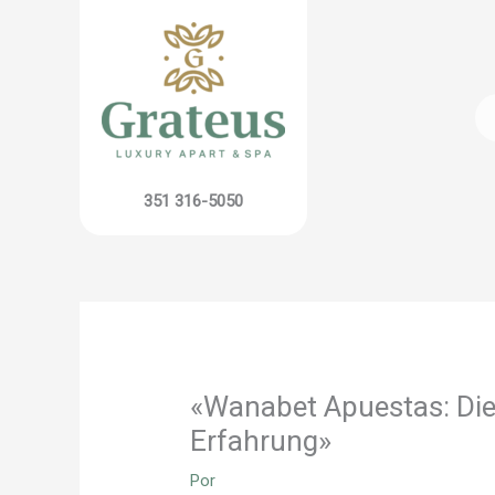
Ir
al
contenido
351 316-5050
«Wanabet Apuestas: Die 
Erfahrung»
Por