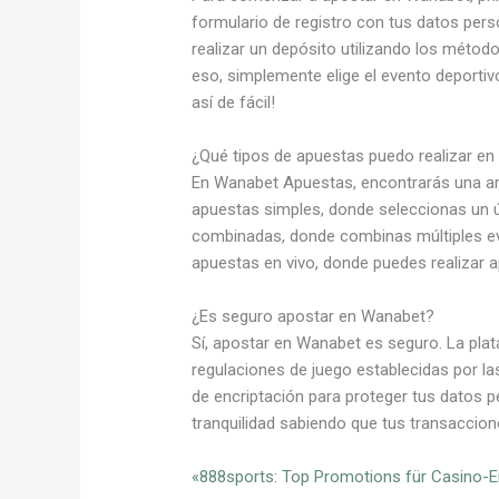
formulario de registro con tus datos pers
realizar un depósito utilizando los métod
eso, simplemente elige el evento deportiv
así de fácil!
¿Qué tipos de apuestas puedo realizar e
En Wanabet Apuestas, encontrarás una am
apuestas simples, donde seleccionas un ú
combinadas, donde combinas múltiples ev
apuestas en vivo, donde puedes realizar 
¿Es seguro apostar en Wanabet?
Sí, apostar en Wanabet es seguro. La pla
regulaciones de juego establecidas por l
de encriptación para proteger tus datos 
tranquilidad sabiendo que tus transaccion
«888sports: Top Promotions für Casino-E