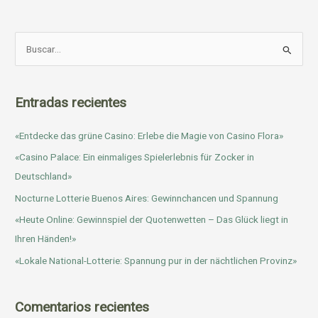
B
u
s
c
Entradas recientes
a
«Entdecke das grüne Casino: Erlebe die Magie von Casino Flora»
r
p
«Casino Palace: Ein einmaliges Spielerlebnis für Zocker in
o
Deutschland»
r
Nocturne Lotterie Buenos Aires: Gewinnchancen und Spannung
:
«Heute Online: Gewinnspiel der Quotenwetten – Das Glück liegt in
Ihren Händen!»
«Lokale National-Lotterie: Spannung pur in der nächtlichen Provinz»
Comentarios recientes