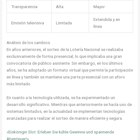
Transparencia
Alta
Mayor
Extendida y en
Emisión televisiva
Limitada
línea
Análisis de los cambios
En años anteriores, el sorteo de la Lotería Nacional se realizaba
exclusivamente de forma presencial, lo que implicaba una gran
convocatoria de público asistente. Sin embargo, en los últimos
años, se ha adoptado un formato virtual que permite la participación
en línea y también se mantiene una parte presencial con un aforo
más limitado.
En cuanto a la tecnología utilizada, se ha experimentado un
desarrollo significativo. Mientras que anteriormente se hacía uso de
sistemas limitados, en la actualidad se implementan tecnologías
avanzadas para realizar el sorteo de manera eficiente y segura.
«Eiskönigin Slot: Erleben Sie kühle Gewinne und spannende
Abenteuer!»