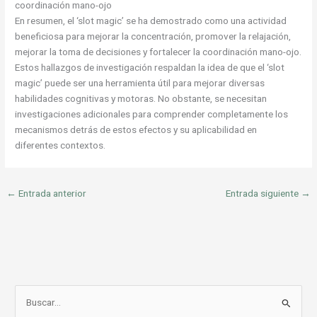
coordinación mano-ojo
En resumen, el ‘slot magic’ se ha demostrado como una actividad
beneficiosa para mejorar la concentración, promover la relajación,
mejorar la toma de decisiones y fortalecer la coordinación mano-ojo.
Estos hallazgos de investigación respaldan la idea de que el ‘slot
magic’ puede ser una herramienta útil para mejorar diversas
habilidades cognitivas y motoras. No obstante, se necesitan
investigaciones adicionales para comprender completamente los
mecanismos detrás de estos efectos y su aplicabilidad en
diferentes contextos.
←
Entrada anterior
Entrada siguiente
→
B
u