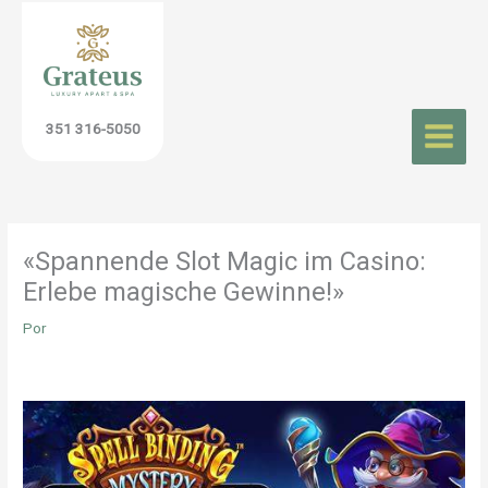
Ir
al
contenido
351 316-5050
«Spannende Slot Magic im Casino:
Erlebe magische Gewinne!»
Por