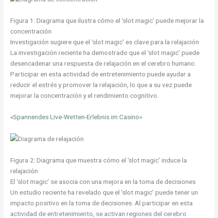
Figura 1: Diagrama que ilustra cómo el ‘slot magic’ puede mejorar la
concentración
Investigación sugiere que el ‘slot magic’ es clave para la relajación
La investigación reciente ha demostrado que el ‘slot magic’ puede
desencadenar una respuesta de relajación en el cerebro humano.
Participar en esta actividad de entretenimiento puede ayudar a
reducir el estrés y promover la relajación, lo que a su vez puede
mejorar la concentración y el rendimiento cognitivo.
«Spannendes Live-Wetten-Erlebnis im Casino»
Figura 2: Diagrama que muestra cómo el ‘slot magic’ induce la
relajación
El ‘slot magic’ se asocia con una mejora en la toma de decisiones
Un estudio reciente ha revelado que el ‘slot magic’ puede tener un
impacto positivo en la toma de decisiones. Al participar en esta
actividad de entretenimiento, se activan regiones del cerebro