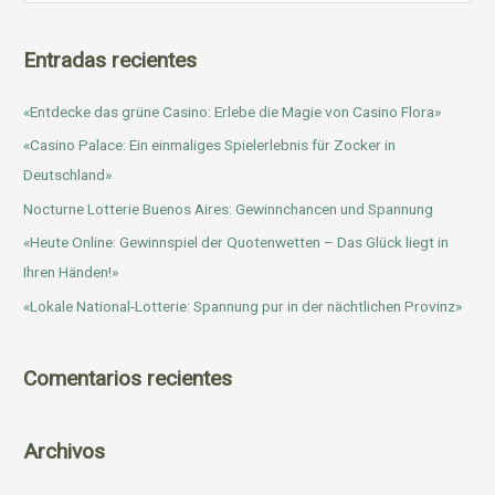
s
c
Entradas recientes
a
«Entdecke das grüne Casino: Erlebe die Magie von Casino Flora»
r
p
«Casino Palace: Ein einmaliges Spielerlebnis für Zocker in
o
Deutschland»
r
Nocturne Lotterie Buenos Aires: Gewinnchancen und Spannung
:
«Heute Online: Gewinnspiel der Quotenwetten – Das Glück liegt in
Ihren Händen!»
«Lokale National-Lotterie: Spannung pur in der nächtlichen Provinz»
Comentarios recientes
Archivos