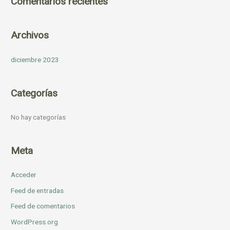
Comentarios recientes
Archivos
diciembre 2023
Categorías
No hay categorías
Meta
Acceder
Feed de entradas
Feed de comentarios
WordPress.org