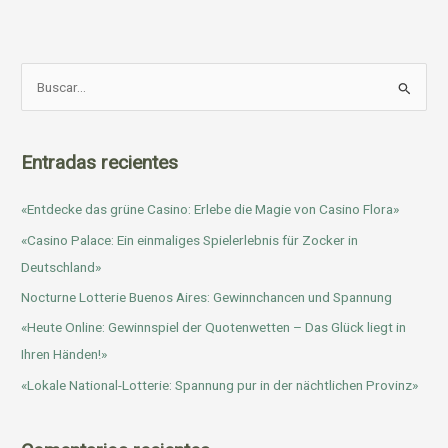
B
u
s
c
Entradas recientes
a
«Entdecke das grüne Casino: Erlebe die Magie von Casino Flora»
r
p
«Casino Palace: Ein einmaliges Spielerlebnis für Zocker in
o
Deutschland»
r
Nocturne Lotterie Buenos Aires: Gewinnchancen und Spannung
:
«Heute Online: Gewinnspiel der Quotenwetten – Das Glück liegt in
Ihren Händen!»
«Lokale National-Lotterie: Spannung pur in der nächtlichen Provinz»