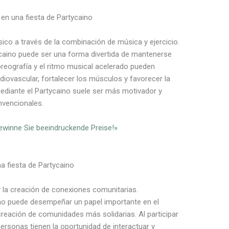
ísico a través de la combinación de música y ejercicio.
ycaino puede ser una forma divertida de mantenerse
coreografía y el ritmo musical acelerado pueden
rdiovascular, fortalecer los músculos y favorecer la
mediante el Partycaino suele ser más motivador y
nvencionales.
Gewinne Sie beeindruckende Preise!»
y la creación de conexiones comunitarias.
no puede desempeñar un papel importante en el
 creación de comunidades más solidarias. Al participar
personas tienen la oportunidad de interactuar y