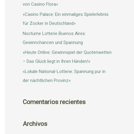
von Casino Flora»
p
«Casino Palace: Ein einmaliges Spielerlebnis
o
für Zocker in Deutschland»
r
:
Nocturne Lotterie Buenos Aires:
Gewinnchancen und Spannung
«Heute Online: Gewinnspiel der Quotenwetten
– Das Glück liegt in Ihren Händen!»
«Lokale National-Lotterie: Spannung pur in
der nächtlichen Provinz»
Comentarios recientes
Archivos