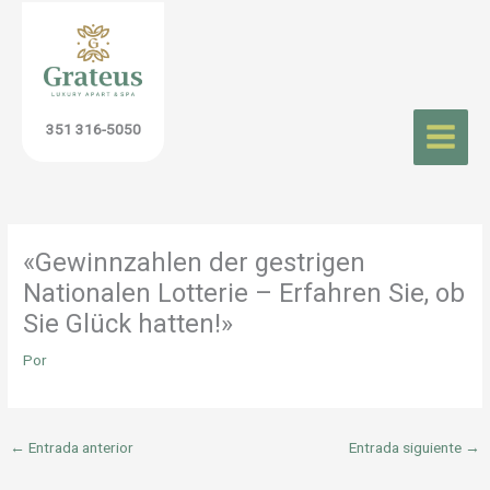
Ir
al
contenido
351 316-5050
«Gewinnzahlen der gestrigen
Nationalen Lotterie – Erfahren Sie, ob
Sie Glück hatten!»
Por
←
Entrada anterior
Entrada siguiente
→