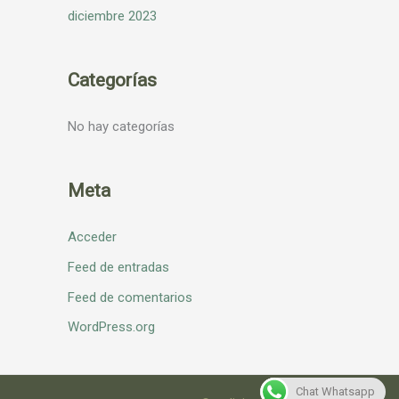
diciembre 2023
Categorías
No hay categorías
Meta
Acceder
Feed de entradas
Feed de comentarios
WordPress.org
Chat Whatsapp