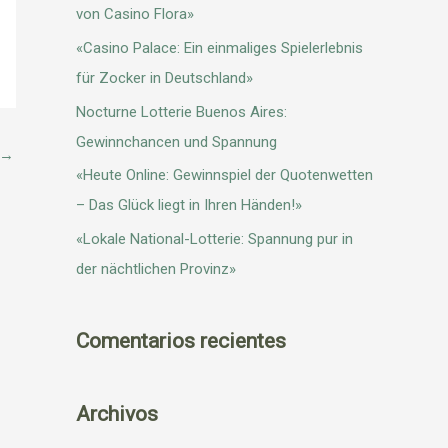
von Casino Flora»
p
«Casino Palace: Ein einmaliges Spielerlebnis
o
für Zocker in Deutschland»
r
:
Nocturne Lotterie Buenos Aires:
Gewinnchancen und Spannung
→
«Heute Online: Gewinnspiel der Quotenwetten
– Das Glück liegt in Ihren Händen!»
«Lokale National-Lotterie: Spannung pur in
der nächtlichen Provinz»
Comentarios recientes
Archivos