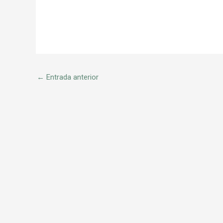
←
Entrada anterior