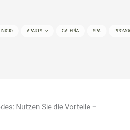
INICIO
APARTS
GALERÍA
SPA
PROMO
s: Nutzen Sie die Vorteile –