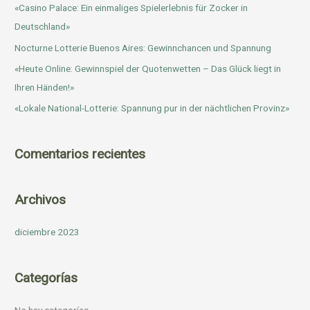
p
«Casino Palace: Ein einmaliges Spielerlebnis für Zocker in
o
Deutschland»
r
Nocturne Lotterie Buenos Aires: Gewinnchancen und Spannung
:
«Heute Online: Gewinnspiel der Quotenwetten – Das Glück liegt in
Ihren Händen!»
«Lokale National-Lotterie: Spannung pur in der nächtlichen Provinz»
Comentarios recientes
Archivos
diciembre 2023
Categorías
No hay categorías