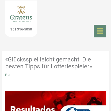
Ir
al
contenido
351 316-5050
«Glücksspiel leicht gemacht: Die
besten Tipps für Lotteriespieler»
Por