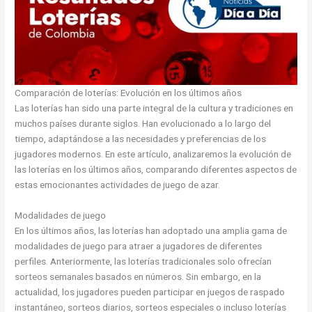
Comparación de loterías: Evolución en los últimos años
Las loterías han sido una parte integral de la cultura y tradiciones en
muchos países durante siglos. Han evolucionado a lo largo del
tiempo, adaptándose a las necesidades y preferencias de los
jugadores modernos. En este artículo, analizaremos la evolución de
las loterías en los últimos años, comparando diferentes aspectos de
estas emocionantes actividades de juego de azar.
Modalidades de juego
En los últimos años, las loterías han adoptado una amplia gama de
modalidades de juego para atraer a jugadores de diferentes
perfiles. Anteriormente, las loterías tradicionales solo ofrecían
sorteos semanales basados en números. Sin embargo, en la
actualidad, los jugadores pueden participar en juegos de raspado
instantáneo, sorteos diarios, sorteos especiales o incluso loterías