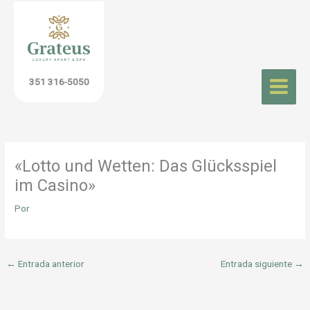
Ir
al
contenido
351 316-5050
«Lotto und Wetten: Das Glücksspiel
im Casino»
Por
←
Entrada anterior
Entrada siguiente
→