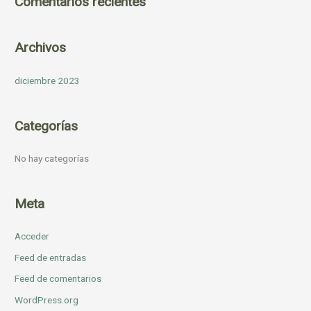
Comentarios recientes
Archivos
diciembre 2023
Categorías
No hay categorías
Meta
Acceder
Feed de entradas
Feed de comentarios
WordPress.org