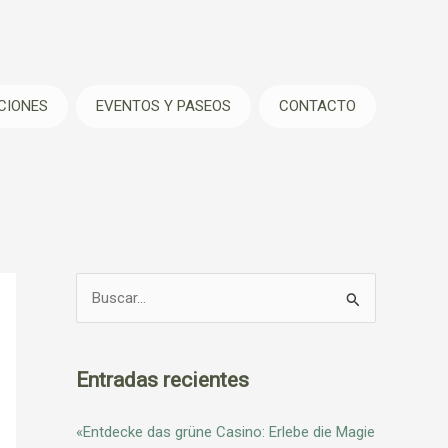
CIONES
EVENTOS Y PASEOS
CONTACTO
B
u
s
c
Entradas recientes
a
«Entdecke das grüne Casino: Erlebe die Magie
r