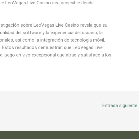
que LeoVegas Live Casino sea accesible desde
vestigación sobre LeoVegas Live Casino revela que su
alidad del software y la experiencia del usuario, la
onales, así como la integración de tecnología móvil,
to. Estos resultados demuestran que LeoVegas Live
e juego en vivo excepcional que atrae y satisface a los
Entrada siguiente