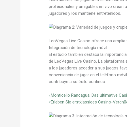
profesionales y amigables en vivo crean u
jugadores y los mantiene entretenidos.
LeoVegas Live Casino ofrece una amplia v
Integración de tecnología móvil
El estudio también destaca la importancia 
de LeoVegas Live Casino. La plataforma e
a los jugadores acceder a sus juegos favo
conveniencia de jugar en el teléfono móvil
contribuye a su éxito continuo.
«Monticello Rancagua: Das ultimative Casi
«Erleben Sie erstklassiges Casino-Vergnü