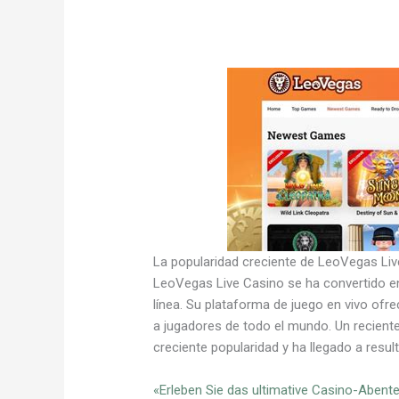
La popularidad creciente de LeoVegas Li
LeoVegas Live Casino se ha convertido en
línea. Su plataforma de juego en vivo ofr
a jugadores de todo el mundo. Un reciente
creciente popularidad y ha llegado a resul
«Erleben Sie das ultimative Casino-Abente