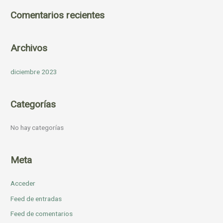
Comentarios recientes
Archivos
diciembre 2023
Categorías
No hay categorías
Meta
Acceder
Feed de entradas
Feed de comentarios