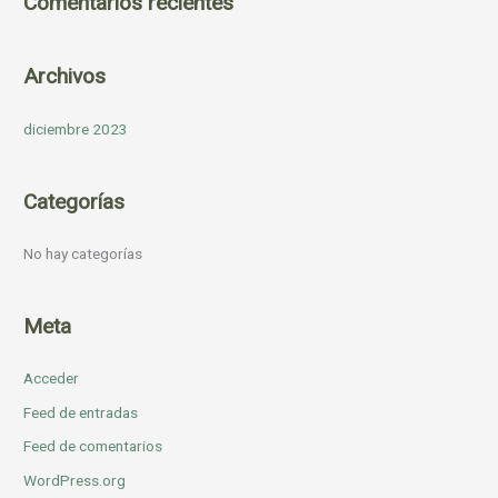
Comentarios recientes
Archivos
diciembre 2023
Categorías
No hay categorías
Meta
Acceder
Feed de entradas
Feed de comentarios
WordPress.org