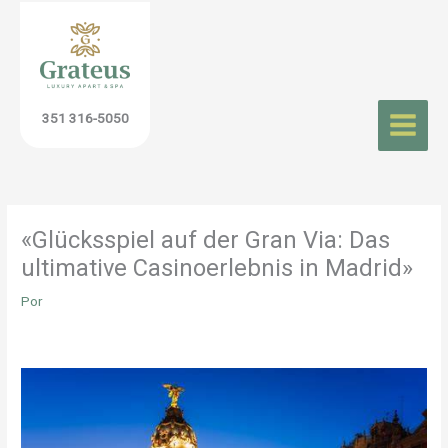
Ir
al
contenido
351 316-5050
«Glücksspiel auf der Gran Via: Das
ultimative Casinoerlebnis in Madrid»
Por