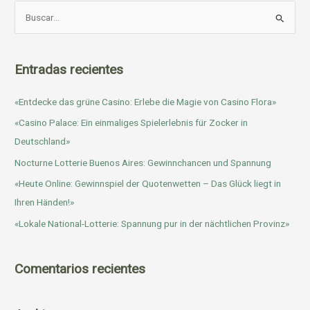
B
u
s
c
Entradas recientes
a
«Entdecke das grüne Casino: Erlebe die Magie von Casino Flora»
r
p
«Casino Palace: Ein einmaliges Spielerlebnis für Zocker in
o
Deutschland»
r
Nocturne Lotterie Buenos Aires: Gewinnchancen und Spannung
:
«Heute Online: Gewinnspiel der Quotenwetten – Das Glück liegt in
Ihren Händen!»
«Lokale National-Lotterie: Spannung pur in der nächtlichen Provinz»
Comentarios recientes