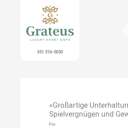
Ir
al
contenido
351 316-5050
«Großartige Unterhaltu
Spielvergnügen und Ge
Por