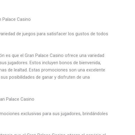
variedad de juegos para satisfacer los gustos de todos
ción es que el Gran Palace Casino ofrece una variedad
us jugadores. Estos incluyen bonos de bienvenida,
amas de lealtad. Estas promociones son una excelente
us posibilidades de ganar y disfruten de una
mociones exclusivas para sus jugadores, brindándoles