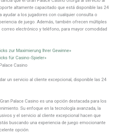
tancia que el Gran Palace Casino otorga al servicio al
oporte altamente capacitado que está disponible las 24
ra ayudar a los jugadores con cualquier consulta o
eriencia de juego. Además, también ofrecen múltiples
 correo electrónico y teléfono, para mayor comodidad
icks zur Maximierung Ihrer Gewinne»
cks für Casino-Spieler»
ar un servicio al cliente excepcional, disponible las 24
l Gran Palace Casino es una opción destacada para los
enimiento. Su enfoque en la tecnología avanzada, la
sivos y el servicio al cliente excepcional hacen que
 estás buscando una experiencia de juego emocionante
celente opción.