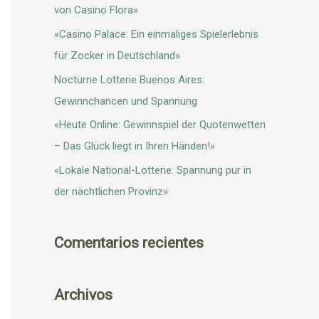
von Casino Flora»
p
«Casino Palace: Ein einmaliges Spielerlebnis
o
für Zocker in Deutschland»
r
:
Nocturne Lotterie Buenos Aires:
Gewinnchancen und Spannung
«Heute Online: Gewinnspiel der Quotenwetten
– Das Glück liegt in Ihren Händen!»
«Lokale National-Lotterie: Spannung pur in
der nächtlichen Provinz»
Comentarios recientes
Archivos