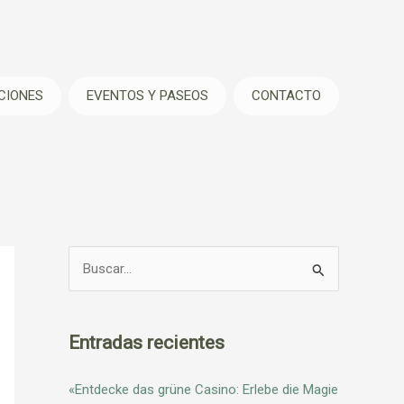
CIONES
EVENTOS Y PASEOS
CONTACTO
B
u
s
c
Entradas recientes
a
«Entdecke das grüne Casino: Erlebe die Magie
r