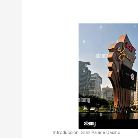
Introducción: Gran Palace Casino