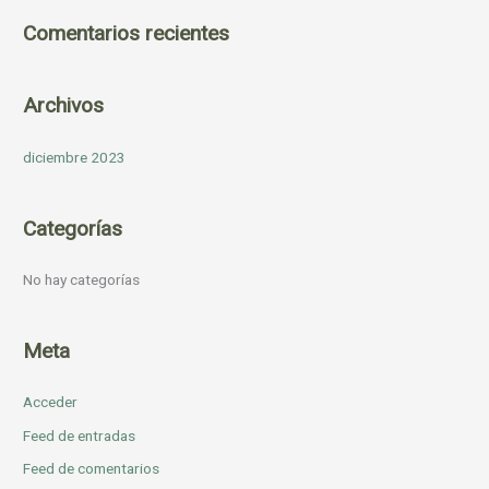
Comentarios recientes
Archivos
diciembre 2023
Categorías
No hay categorías
Meta
Acceder
Feed de entradas
Feed de comentarios