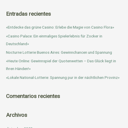
s
c
Entradas recientes
a
«Entdecke das grüne Casino: Erlebe die Magie von Casino Flora»
r
p
«Casino Palace: Ein einmaliges Spielerlebnis für Zocker in
o
Deutschland»
r
Nocturne Lotterie Buenos Aires: Gewinnchancen und Spannung
:
«Heute Online: Gewinnspiel der Quotenwetten – Das Glück liegt in
Ihren Händen!»
«Lokale National-Lotterie: Spannung pur in der nächtlichen Provinz»
Comentarios recientes
Archivos