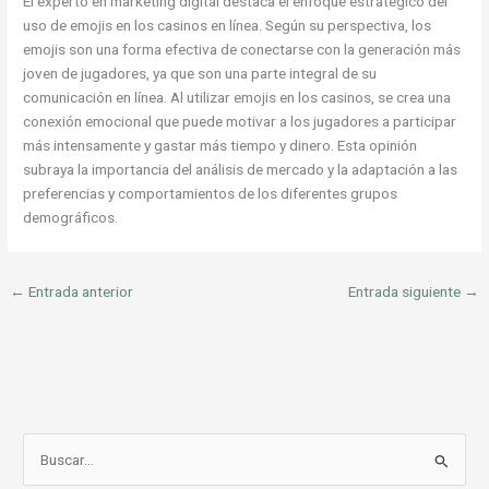
El experto en marketing digital destaca el enfoque estratégico del
uso de emojis en los casinos en línea. Según su perspectiva, los
emojis son una forma efectiva de conectarse con la generación más
joven de jugadores, ya que son una parte integral de su
comunicación en línea. Al utilizar emojis en los casinos, se crea una
conexión emocional que puede motivar a los jugadores a participar
más intensamente y gastar más tiempo y dinero. Esta opinión
subraya la importancia del análisis de mercado y la adaptación a las
preferencias y comportamientos de los diferentes grupos
demográficos.
←
Entrada anterior
Entrada siguiente
→
B
u