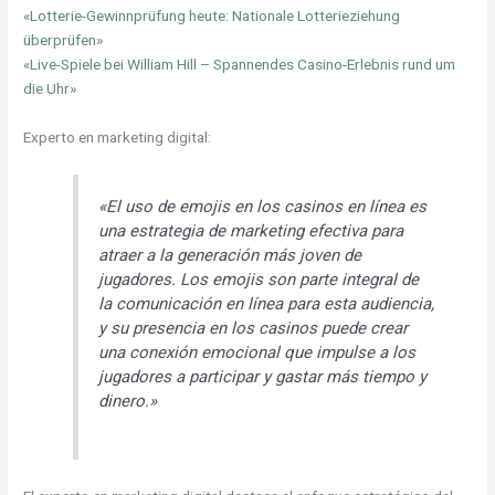
«Lotterie-Gewinnprüfung heute: Nationale Lotterieziehung
überprüfen»
«Live-Spiele bei William Hill – Spannendes Casino-Erlebnis rund um
die Uhr»
Experto en marketing digital:
«El uso de emojis en los casinos en línea es
una estrategia de marketing efectiva para
atraer a la generación más joven de
jugadores. Los emojis son parte integral de
la comunicación en línea para esta audiencia,
y su presencia en los casinos puede crear
una conexión emocional que impulse a los
jugadores a participar y gastar más tiempo y
dinero.»