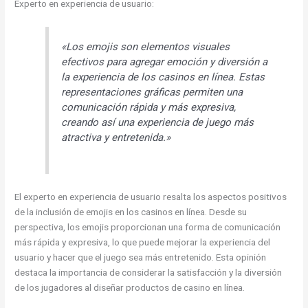
Experto en experiencia de usuario:
«Los emojis son elementos visuales
efectivos para agregar emoción y diversión a
la experiencia de los casinos en línea. Estas
representaciones gráficas permiten una
comunicación rápida y más expresiva,
creando así una experiencia de juego más
atractiva y entretenida.»
El experto en experiencia de usuario resalta los aspectos positivos
de la inclusión de emojis en los casinos en línea. Desde su
perspectiva, los emojis proporcionan una forma de comunicación
más rápida y expresiva, lo que puede mejorar la experiencia del
usuario y hacer que el juego sea más entretenido. Esta opinión
destaca la importancia de considerar la satisfacción y la diversión
de los jugadores al diseñar productos de casino en línea.