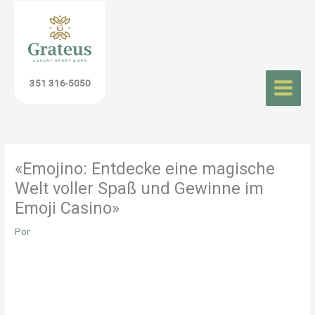
Ir
al
contenido
351 316-5050
«Emojino: Entdecke eine magische
Welt voller Spaß und Gewinne im
Emoji Casino»
Por