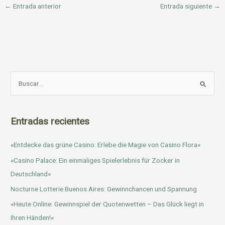
←
Entrada anterior
Entrada siguiente
→
B
u
s
c
Entradas recientes
a
«Entdecke das grüne Casino: Erlebe die Magie von Casino Flora»
r
p
«Casino Palace: Ein einmaliges Spielerlebnis für Zocker in
o
Deutschland»
r
Nocturne Lotterie Buenos Aires: Gewinnchancen und Spannung
:
«Heute Online: Gewinnspiel der Quotenwetten – Das Glück liegt in
Ihren Händen!»