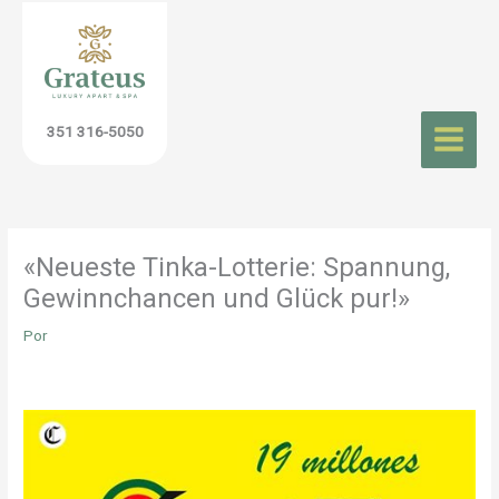
Ir
al
contenido
351 316-5050
«Neueste Tinka-Lotterie: Spannung,
Gewinnchancen und Glück pur!»
Por