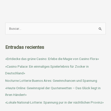
B
u
s
c
Entradas recientes
a
«Entdecke das grüne Casino: Erlebe die Magie von Casino Flora»
r
p
«Casino Palace: Ein einmaliges Spielerlebnis für Zocker in
o
Deutschland»
r
Nocturne Lotterie Buenos Aires: Gewinnchancen und Spannung
:
«Heute Online: Gewinnspiel der Quotenwetten – Das Glück liegt in
Ihren Händen!»
«Lokale National-Lotterie: Spannung pur in der nächtlichen Provinz»