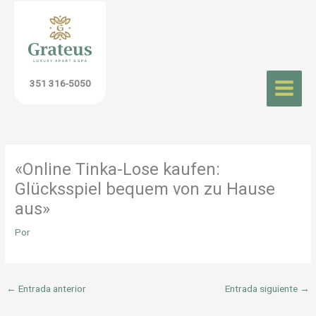
Ir
al
contenido
351 316-5050
«Online Tinka-Lose kaufen:
Glücksspiel bequem von zu Hause
aus»
Por
←
Entrada anterior
Entrada siguiente
→