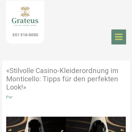
Ir
al
contenido
351 316-5050
«Stilvolle Casino-Kleiderordnung im
Monticello: Tipps für den perfekten
Look!»
Por