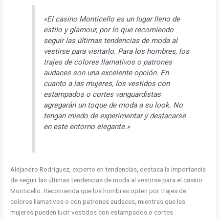
«El casino Monticello es un lugar lleno de
estilo y glamour, por lo que recomiendo
seguir las últimas tendencias de moda al
vestirse para visitarlo. Para los hombres, los
trajes de colores llamativos o patrones
audaces son una excelente opción. En
cuanto a las mujeres, los vestidos con
estampados o cortes vanguardistas
agregarán un toque de moda a su look. No
tengan miedo de experimentar y destacarse
en este entorno elegante.»
Alejandro Rodríguez, experto en tendencias, destaca la importancia
de seguir las últimas tendencias de moda al vestirse para el casino
Monticello. Recomienda que los hombres opten por trajes de
colores llamativos o con patrones audaces, mientras que las
mujeres pueden lucir vestidos con estampados o cortes