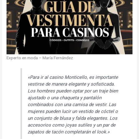
Experto en moda – María Fernández
«Para ir al casino Monticello, es importante
vestirse de manera elegante y sofisticada.
Los hombres pueden optar por un traje bien
ajustado o una chaqueta y pantalón
combinados con una camisa de vestir. Las
mujeres pueden lucir un vestido de cóctel o
un conjunto de blusa y falda elegantes. Los
accesorios como joyas sutiles y un par de
zapatos de tacón completarán el look.»