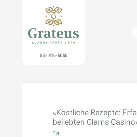
Ir
al
contenido
351 316-5050
«Köstliche Rezepte: Erf
beliebten Clams Casino
Por