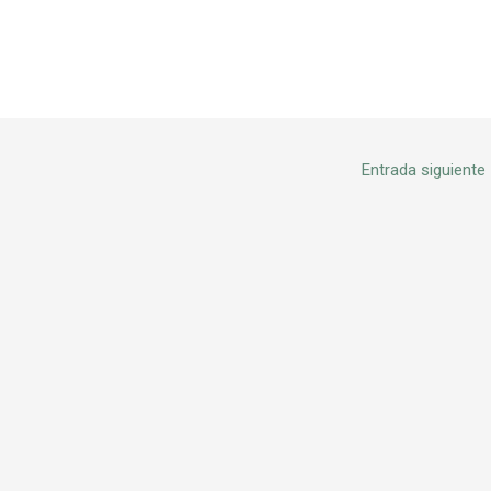
Entrada siguiente