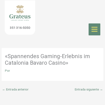
Ir
al
contenido
351 316-5050
«Spannendes Gaming-Erlebnis im
Catalonia Bavaro Casino»
Por
←
Entrada anterior
Entrada siguiente
→