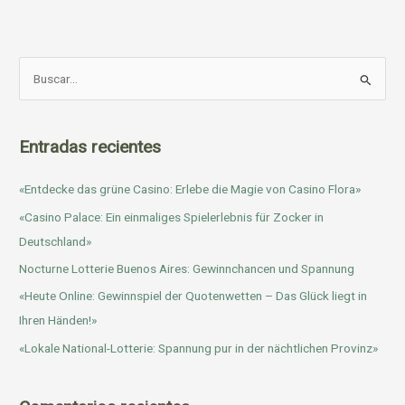
B
u
s
c
Entradas recientes
a
«Entdecke das grüne Casino: Erlebe die Magie von Casino Flora»
r
p
«Casino Palace: Ein einmaliges Spielerlebnis für Zocker in
o
Deutschland»
r
Nocturne Lotterie Buenos Aires: Gewinnchancen und Spannung
:
«Heute Online: Gewinnspiel der Quotenwetten – Das Glück liegt in
Ihren Händen!»
«Lokale National-Lotterie: Spannung pur in der nächtlichen Provinz»