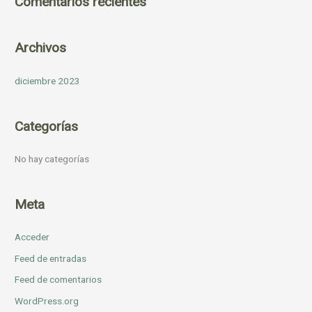
Comentarios recientes
Archivos
diciembre 2023
Categorías
No hay categorías
Meta
Acceder
Feed de entradas
Feed de comentarios
WordPress.org