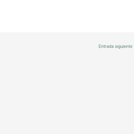
Entrada siguiente