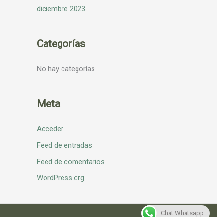
diciembre 2023
Categorías
No hay categorías
Meta
Acceder
Feed de entradas
Feed de comentarios
WordPress.org
Chat Whatsapp