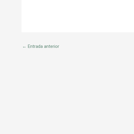
←
Entrada anterior