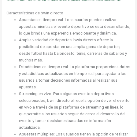
Características de bwin directo
Apuestas en tiempo real: Los usuarios pueden realizar
apuestas mientras el evento deportivo se está desarrollando,
lo que brinda una experiencia emocionante y dinámica.
Amplia variedad de deportes: bwin directo ofrece la
posibilidad de apostar en una amplia gama de deportes,
desde fútbol hasta baloncesto, tenis, carreras de caballos y
muchos más.
Estadísticas en tiempo real: La plataforma proporciona datos
y estadísticas actualizadas en tiempo real para ayudar a los
usuarios a tomar decisiones informadas al realizar sus
apuestas.
Streaming en vivo: Para algunos eventos deportivos
seleccionados, bwin directo ofrece la opción de ver el evento
en vivo a través de su plataforma de streaming en línea, lo
que permite a los usuarios seguir de cerca el desarrollo del
evento y tomar decisiones basadas en información
actualizada.
Apuestas múltiples: Los usuarios tienen la opción de realizar