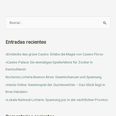
B
u
s
c
Entradas recientes
a
«Entdecke das grüne Casino: Erlebe die Magie von Casino Flora»
r
p
«Casino Palace: Ein einmaliges Spielerlebnis für Zocker in
o
Deutschland»
r
Nocturne Lotterie Buenos Aires: Gewinnchancen und Spannung
:
«Heute Online: Gewinnspiel der Quotenwetten – Das Glück liegt in
Ihren Händen!»
«Lokale National-Lotterie: Spannung pur in der nächtlichen Provinz»