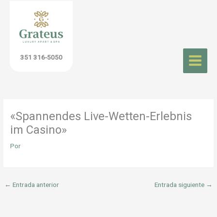
Ir
al
contenido
351 316-5050
«Spannendes Live-Wetten-Erlebnis
im Casino»
Por
←
Entrada anterior
Entrada siguiente
→